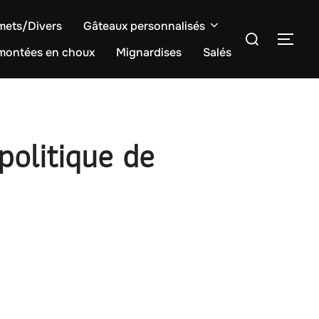
mets/Divers
Gâteaux personnalisés
Rechercher :
PER
 montées en choux
Mignardises
Salés
 politique de