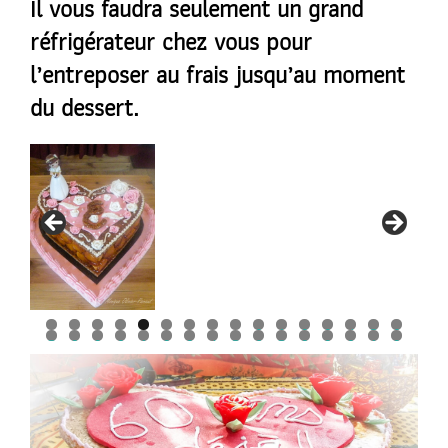
Il vous faudra seulement un grand
réfrigérateur chez vous pour
l’entreposer au frais jusqu’au moment
du dessert.
0
1
2
3
4
5
6
7
8
9
0
1
2
3
4
5
6
7
8
9
0
1
2