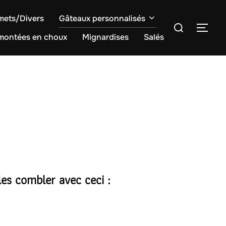
mets/Divers
Gâteaux personnalisés
Rechercher :
PER
 montées en choux
Mignardises
Salés
les combler avec ceci :