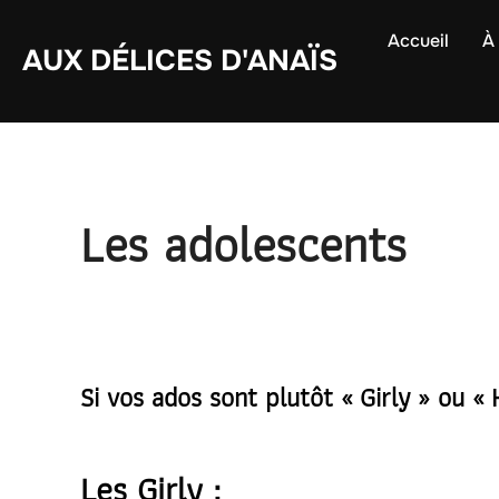
Aller
Accueil
À 
au
AUX DÉLICES D'ANAÏS
contenu
Les adolescents
Si vos ados sont plutôt « Girly » ou «
Les Girly :